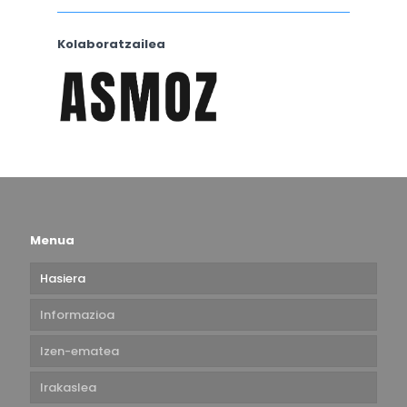
Kolaboratzailea
Menua
Hasiera
Informazioa
Izen-ematea
Irakaslea