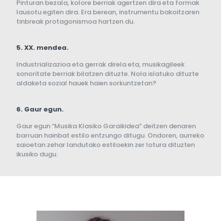
Pinturan bezala, kolore berriak agertzen dira eta formak
lausotu egiten dira. Era berean, instrumentu bakoitzaren
tinbreak protagonismoa hartzen du.
5. XX. mendea.
Industrializazioa eta gerrak direla eta, musikagileek
sonoritate berriak bilatzen dituzte. Nola islatuko dituzte
aldaketa sozial hauek haien sorkuntzetan?
6. Gaur egun.
Gaur egun “Musika Klasiko Garaikidea” deitzen denaren
barruan hainbat estilo entzungo ditugu. Ondoren, aurreko
saioetan zehar landutako estiloekin zer lotura dituzten
ikusiko dugu.