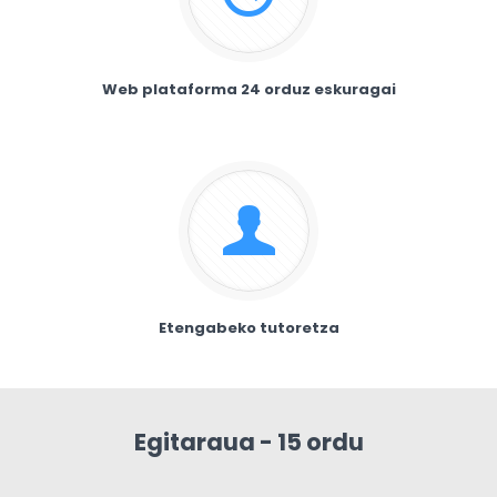
Web plataforma 24 orduz eskuragai
Etengabeko tutoretza
Egitaraua - 15 ordu