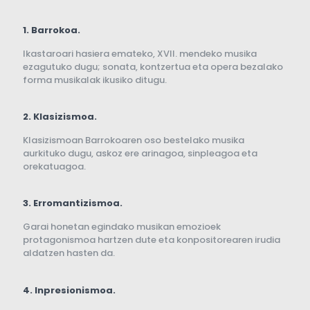
1.
Barrokoa.
Ikastaroari hasiera emateko, XVII. mendeko musika
ezagutuko dugu; sonata, kontzertua eta opera bezalako
forma musikalak ikusiko ditugu.
2. Klasizismoa.
Klasizismoan Barrokoaren oso bestelako musika
aurkituko dugu, askoz ere arinagoa, sinpleagoa eta
orekatuagoa.
3. Erromantizismoa.
Garai honetan egindako musikan emozioek
protagonismoa hartzen dute eta konpositorearen irudia
aldatzen hasten da.
4. Inpresionismoa.