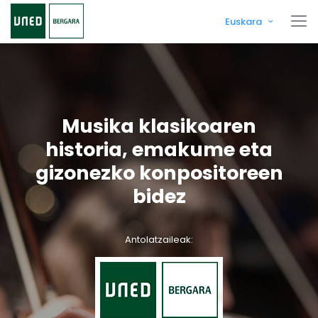
Euskara
Musika klasikoaren
historia, emakume eta
gizonezko konpositoreen
bidez
Antolatzaileak: