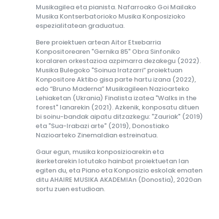
Musikagilea eta pianista. Nafarroako Goi Mailako
Musika Kontserbatorioko Musika Konposizioko
espezialitatean graduatua.
Bere proiektuen artean Aitor Etxebarria
Konpositorearen "Gernika 85" Obra Sinfoniko
koralaren orkestazioa azpimarra dezakegu (2022).
Musika Bulegoko "Soinua Iratzarri” proiektuan
Konpositore Aktibo gisa parte hartu izana (2022),
edo “Bruno Maderna” Musikagileen Nazioarteko
Lehiaketan (Ukrania) Finalista izatea "Walks in the
forest" lanarekin (2021). Azkenik, konposatu dituen
bi soinu-bandak aipatu ditzazkegu: "Zauriak" (2019)
eta "Sua-Irabazi arte" (2019), Donostiako
Nazioarteko Zinemaldian estreinatua.
Gaur egun, musika konposizioarekin eta
ikerketarekin lotutako hainbat proiektuetan lan
egiten du, eta Piano eta Konposizio eskolak ematen
ditu AHAIRE MUSIKA AKADEMIAn (Donostia), 2020an
sortu zuen estudioan.