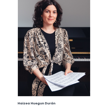
Haizea Huegun Durán