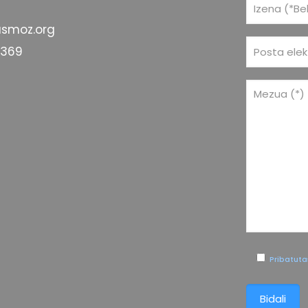
smoz.org
 369
Pribatuta