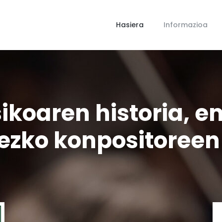
Hasiera
Informazioa
ikoaren historia,
ezko konpositoreen