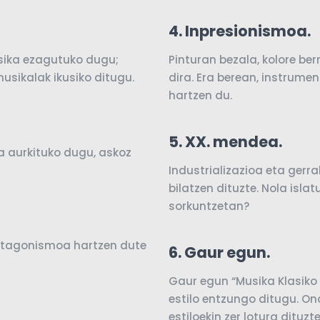
4. Inpresionismoa.
usika ezagutuko dugu;
Pinturan bezala, kolore be
usikalak ikusiko ditugu.
dira. Era berean, instrum
hartzen du.
5. XX. mendea.
a aurkituko dugu, askoz
Industrializazioa eta gerra
bilatzen dituzte. Nola isla
sorkuntzetan?
otagonismoa hartzen dute
6. Gaur egun.
.
Gaur egun “Musika Klasiko
estilo entzungo ditugu. O
estiloekin zer lotura dituzt