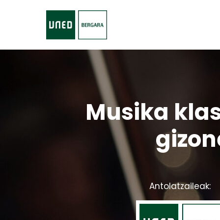
Musika klas
gizon
Antolatzaileak: