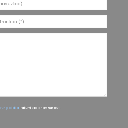
sun politika
irakurri eta onartzen dut.