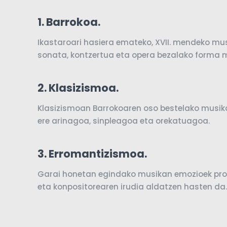
1.
Barrokoa.
Ikastaroari hasiera emateko, XVII. mendeko m
sonata, kontzertua eta opera bezalako forma m
2. Klasizismoa.
Klasizismoan Barrokoaren oso bestelako musik
ere arinagoa, sinpleagoa eta orekatuagoa.
3. Erromantizismoa.
Garai honetan egindako musikan emozioek pr
eta konpositorearen irudia aldatzen hasten da