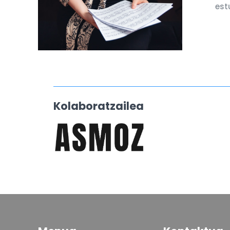
est
Kolaboratzailea