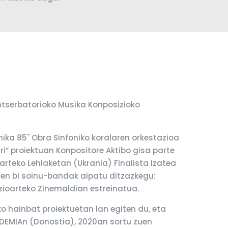
ntserbatorioko Musika Konposizioko
nika 85" Obra Sinfoniko koralaren orkestazioa
i” proiektuan Konpositore Aktibo gisa parte
rteko Lehiaketan (Ukrania) Finalista izatea
ituen bi soinu-bandak aipatu ditzazkegu:
azioarteko Zinemaldian estreinatua.
ko hainbat proiektuetan lan egiten du, eta
ADEMIAn (Donostia), 2020an sortu zuen