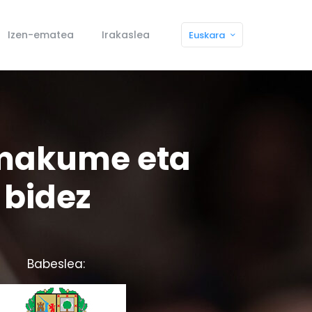
Izen-ematea
Irakaslea
Euskara
 emakume eta
 bidez
Babeslea: