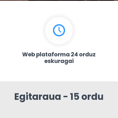
Web plataforma 24 orduz
eskuragai
Egitaraua - 15 ordu