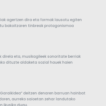
rriak agertzen dira eta formak lausotu egiten
entu bakoitzaren tinbreak protagonismoa
k direla eta, musikagileek sonoritate berriak
tuko dituzte aldaketa sozial hauek haien
 Garaikidea” deitzen denaren barruan hainbat
ndoren, aurreko saioetan zehar landutako
en ikusiko dugu.