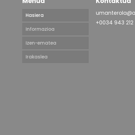
Menua
Kontaktua
umanterola@a
Hasiera
+0034 943 212
Informazioa
Izen-ematea
Irakaslea