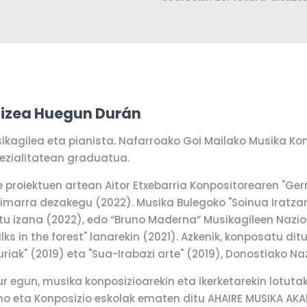
izea Huegun Durán
ikagilea eta pianista. Nafarroako Goi Mailako Musika Ko
ezialitatean graduatua.
e proiektuen artean Aitor Etxebarria Konpositorearen "Ger
imarra dezakegu (2022). Musika Bulegoko "Soinua Iratzarr
tu izana (2022), edo “Bruno Maderna” Musikagileen Nazioa
lks in the forest" lanarekin (2021). Azkenik, konposatu d
uriak" (2019) eta "Sua-Irabazi arte" (2019), Donostiako N
r egun, musika konposizioarekin eta ikerketarekin lotuta
no eta Konposizio eskolak ematen ditu AHAIRE MUSIKA AK